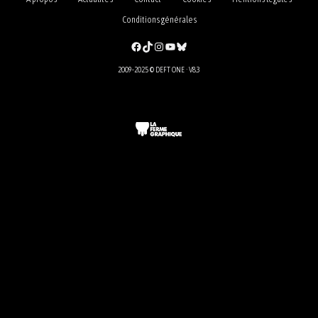
Conditions générales
Facebook
TikTok
Instagram
YouTube
Bluesky
2009-2025 © DEFT ONE · V8.3