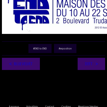
END to END
exposition
BLUE VELVET
DEFT
A propos
Actualités
Contact
Cookies
Mentions légales