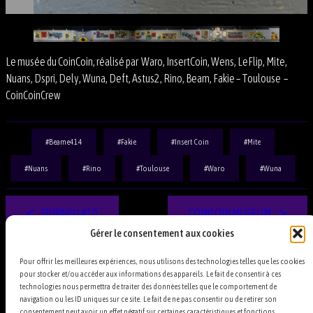
Le musée du CoinCoin, réalisé par Waro, InsertCoin, Wens, LeFlip, Mite,
Nuans, Dspri, Dely, Wuna, Deft, Astus2, Rino, Beam, Fakie – Toulouse –
CoinCoinCrew
Beame414
Fakie
Insert Coin
Mite
Nuans
Rino
Toulouse
Waro
Wuna
EPIPAPU #10
COINCOIN MUSEUM
Gérer le consentement aux cookies
Pour offrir les meilleures expériences, nous utilisons des technologies telles que les cookies
pour stocker et/ou accéder aux informations des appareils. Le fait de consentir à ces
technologies nous permettra de traiter des données telles que le comportement de
navigation ou les ID uniques sur ce site. Le fait de ne pas consentir ou de retirer son
consentement peut avoir un effet négatif sur certaines caractéristiques et fonctions.