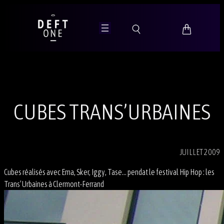
Aller
au
contenu
CUBES TRANS’URBAINES
JUILLET 2009
Cubes réalisés avec Ema, Sker, Iggy, Tase… pendat le festival Hip Hop : les
Trans’Urbaines à Clermont-Ferrand