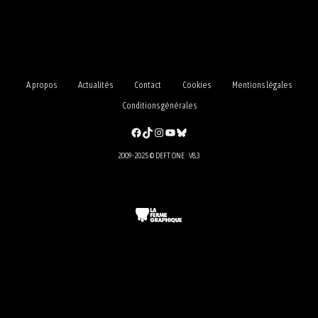
A propos
Actualités
Contact
Cookies
Mentions légales
Conditions générales
Facebook
TikTok
Instagram
YouTube
Bluesky
2009-2025 © DEFT ONE · V8.3