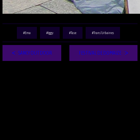
Ema
Iggy
Tase
Trans’Urbaines
SANCY OUTDOOR
FESTIVAL DE DOMAIZE