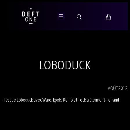
Aller
au
contenu
LOBODUCK
AOÛT 2012
Fresque Loboduck avec Waro, Epok, Reino et Tock à Clermont-Ferrand