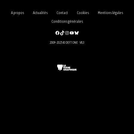
A propos
Actualités
Contact
Cookies
Mentions légales
Conditions générales
Facebook
TikTok
Instagram
YouTube
Bluesky
2009-2025 © DEFT ONE · V8.3