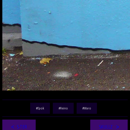
Epok
Reino
Waro
S-TER
SKULLZ