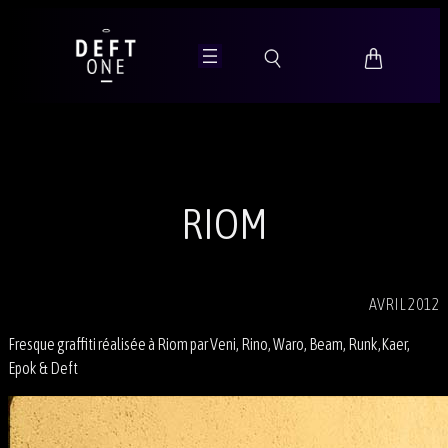
Aller
au
contenu
RIOM
AVRIL 2012
Fresque graffiti réalisée à Riom par Veni, Rino, Waro, Beam, Runk,Kaer,
Epok & Deft