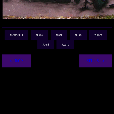
Beame414
Epok
Kaer
Rino
Riom
Veni
Waro
RIOM
SKULLS