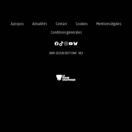
A propos
Actualités
Contact
Cookies
Mentions légales
Conditions générales
Facebook
TikTok
Instagram
YouTube
Bluesky
2009-2025 © DEFT ONE · V8.3