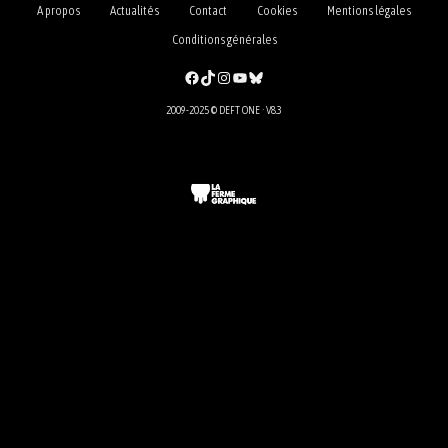
A propos
Actualités
Contact
Cookies
Mentions légales
Conditions générales
Facebook
TikTok
Instagram
YouTube
Bluesky
2009-2025 © DEFT ONE · V8.3