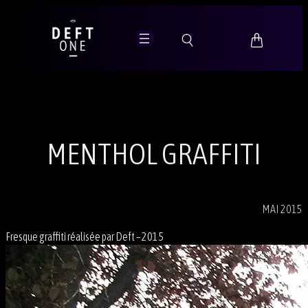
Aller
au
contenu
MENTHOL GRAFFITI
MAI 2015
Fresque graffiti réalisée par Deft – 2015