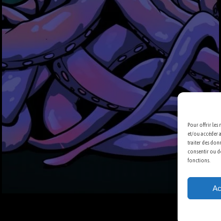
Pour offrir les
et/ou accéder a
traiter des don
consentir ou de
fonctions.
Ac