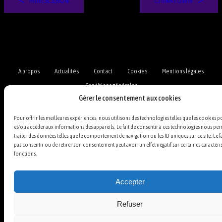
MINI SESSION
CHINATOWN
A propos
Actualités
Contact
Cookies
Mentions légales
Conditions générales
Gérer le consentement aux cookies
Facebook
TikTok
Instagram
YouTube
Bluesky
Pour offrir les meilleures expériences, nous utilisons des technologies telles que les cookies p
2009-2025 © DEFT ONE · V8.3
et/ou accéder aux informations des appareils. Le fait de consentir à ces technologies nous per
traiter des données telles que le comportement de navigation ou les ID uniques sur ce site. Le fa
pas consentir ou de retirer son consentement peut avoir un effet négatif sur certaines caractéris
fonctions.
Accepter
Refuser