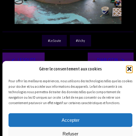
Le Soute
Vichy
LE SOUTE
DIABLOTIN
Gérer le consentement aux cookies
Pour offrir les meilleures expériences, nous utilisons des technologies telles que les cookies
pour stocker et/ou accéder aux informations des appareils. Le fait de consentir à ces
technologies nous permettra de traiter des données telles que le comportement de
navigation ou les ID uniques sur ce site. Le fait de ne pas consentir ou de retirer son
consentement peut avoir un effet négatif sur certaines caractéristiques et fonctions.
A propos
Actualités
Contact
Cookies
Mentions légales
Conditions générales
Accepter
Facebook
TikTok
Instagram
YouTube
Bluesky
Refuser